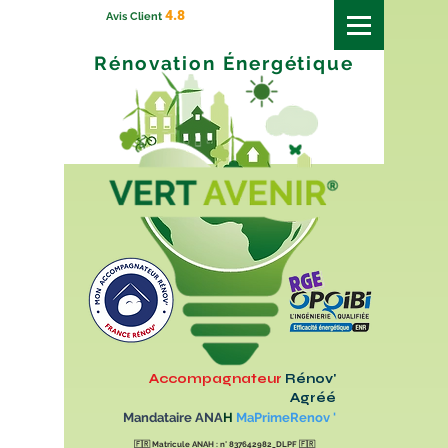
4.8
Avis Client
Rénovation
Énergétique
Accompagnateur
Rénov'
Agréé
Mandataire ANA
H
MaPrimeRenov '
🇫🇷
Matricule ANAH : n° 837642982_DLPF
🇫🇷