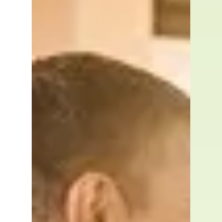
Tarif Mon Accompagnateur
Rénov : pourquoi VERT
AVENIR est votre meilleur
choix 💼🏡
💶 Quel est le vrai tarif d’un
Accompagnateur Rénov ? Le tarif
Accompagnateur Rénov réglementaire est
plafonné à 2 000 € TTC, selon le décr