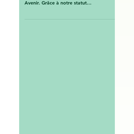
Vert Avenir Rédaction
22 mars 2025
Mars 2025 : Pourquoi c’est
le moment idéal pour
rénover votre logement
avec VERT AVENIR
Accompagnateur Renov
En 2025, la rénovation énergétique
devient une opportunité à saisir avec Vert
Avenir. Grâce à notre statut
d’Accompagnateur Rénov’ (MAR), no