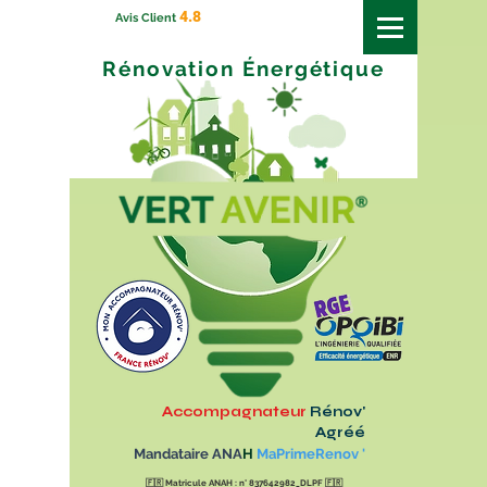
4.8
Avis Client
Rénovation
Énergétique
Accompagnateur
Rénov'
Agréé
Mandataire ANA
H
MaPrimeRenov '
🇫🇷
Matricule ANAH : n° 837642982_DLPF
🇫🇷