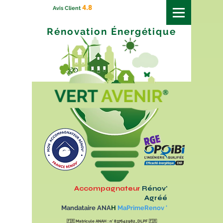
4.8
Avis Client
Rénovation
Énergétique
Accompagnateur
Rénov'
Agréé
Mandataire ANA
H
MaPrimeRenov '
🇫🇷
Matricule ANAH : n° 837642982_DLPF
🇫🇷