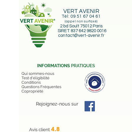
Énergétique Réussie 🚀
Informa
VERT AVENIR
Maprime
Tél:
09 51 67 04 61
Accomp
(appel non surtaxé)
Conditi
2 bd Soult 75012 Paris
Accomp
SIRET 837 642 9820 0016
MAR
contact@vert-avenir.fr
INFORMATIONS
PRATIQUES
Qui sommes-nous
Test d'éligibilité
Conditions
Questions Fréquentes
Copropriété
Rejoignez-nous sur
4.8
Avis client