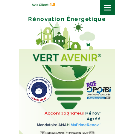
4.8
Avis Client
Rénovation
Énergétique
Accompagnateur
Rénov'
Agréé
Mandataire ANA
H
MaPrimeRenov '
🇫🇷
Matricule ANAH : n° 837642982_DLPF
🇫🇷