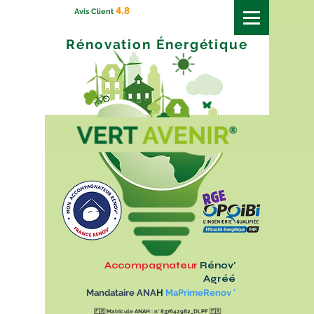
4.8
Avis Client
Rénovation
Énergétique
Accompagnateur
Rénov'
Agréé
Mandataire ANA
H
MaPrimeRenov '
🇫🇷
Matricule ANAH : n° 837642982_DLPF
🇫🇷