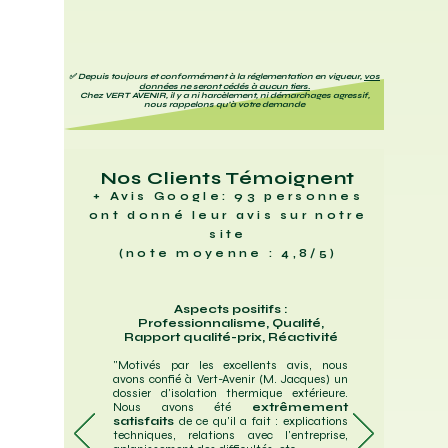
✅ Depuis toujours et conformément à la réglementation en vigueur,
vos
données ne seront cédés à aucun tiers.
Chez VERT AVENIR, il y a ni harcèlement, ni démarchages agressif,
nous rappelons qu'à votre demande
Nos Clients Témoignent
+ Avis Google: 93 personnes
ont donné leur avis sur notre
site
(note moyenne : 4,8/5)
Aspects positifs :
Professionnalisme, Qualité,
Rapport qualité-prix, Réactivité
"Motivés par les excellents avis, nous
avons confié à Vert-Avenir (M. Jacques) un
dossier d'isolation thermique extérieure.
Nous avons été
extrêmement
satisfaits
de ce qu'il a fait : explications
techniques, relations avec l'entreprise,