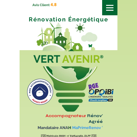
4.8
Avis Client
Rénovation
Énergétique
Accompagnateur
Rénov'
Agréé
Mandataire ANA
H
MaPrimeRenov '
🇫🇷
Matricule ANAH : n° 837642982_DLPF
🇫🇷