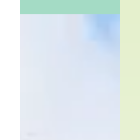
5 mai 2025
Quand l’intelligence
artificielle s’invite dans vos
appels : nouvelle menace
sur la rénovation
énergétique
Aujourd’hui, des systèmes d’intelligence
artificielle vocale sont capables de simuler
une conversation téléphonique au point
de rendre leur