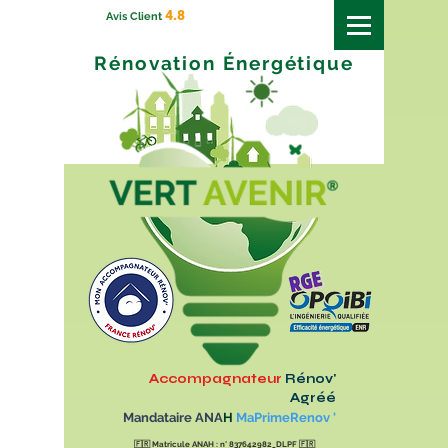
4.8
Avis Client
Rénovation
Énergétique
Accompagnateur
Rénov'
Agréé
Mandataire ANA
H
MaPrimeRenov '
🇫🇷
Matricule ANAH : n° 837642982_DLPF
🇫🇷