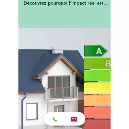
Vert Avenir Rédaction
13 avr. 2025
Changer ses fenêtres
améliore-t-il vraiment votre
DPE ? La vérité que
personne ne vous dit