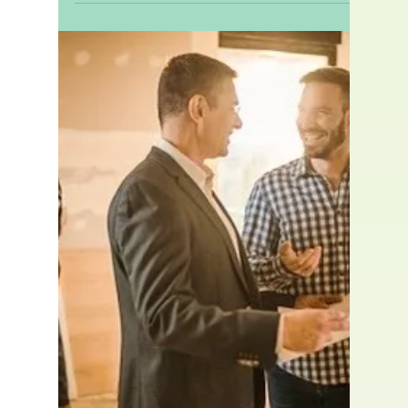
Vert Avenir Rédaction
23 mars 2025
Tarif Mon Accompagnateur
Rénov : pourquoi VERT
AVENIR est votre meilleur
choix 💼🏡
💶 Quel est le vrai tarif d’un
Accompagnateur Rénov ? Le tarif
Accompagnateur Rénov réglementaire est
plafonné à 2 000 € TTC, selon le décr