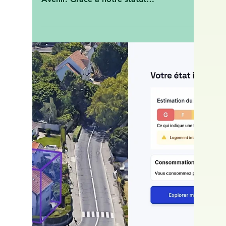
Vert Avenir Rédaction
22 mars 2025
Mars 2025 : Pourquoi c’est
le moment idéal pour
rénover votre logement
avec VERT AVENIR
Accompagnateur Renov
En 2025, la rénovation énergétique
devient une opportunité à saisir avec Vert