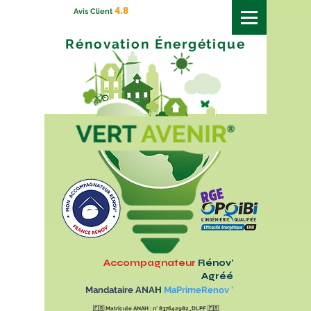
4.8
Avis Client
Rénovation
Énergétique
Accompagnateur
Rénov'
Agréé
Mandataire ANA
H
MaPrimeRenov '
🇫🇷
Matricule ANAH : n° 837642982_DLPF
🇫🇷