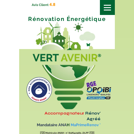
4.8
Avis Client
Rénovation
Énergétique
Accompagnateur
Rénov'
Agréé
Mandataire ANA
H
MaPrimeRenov '
🇫🇷
Matricule ANAH : n° 837642982_DLPF
🇫🇷