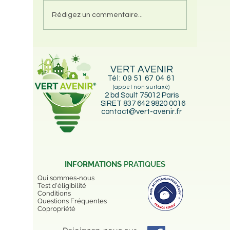
Changer ses fenêtres
🔥 Pomp
Rédigez un commentaire...
améliore-t-il vraiment
– Rempl
votre DPE ? La vérité
ancienn
que personne ne vous
fioul ou
dit
VERT AVENIR
Tél:
09 51 67 04 61
(appel non surtaxé)
2 bd Soult 75012 Paris
SIRET 837 642 9820 0016
contact@vert-avenir.fr
INFORMATIONS
PRATIQUES
Qui sommes-nous
Test d'éligibilité
Conditions
Questions Fréquentes
Copropriété