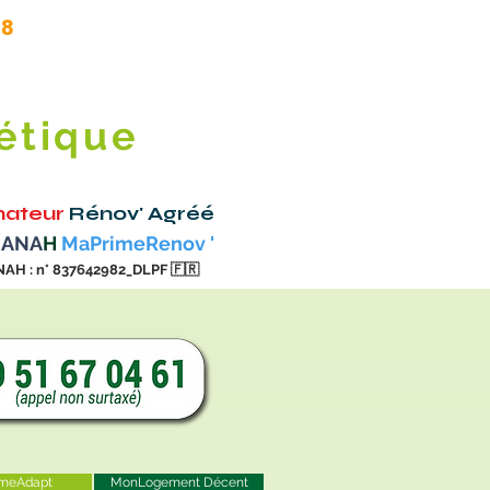
.8
étique
ateur
Rénov' Agréé
 ANA
H
MaPrimeRenov '
NAH : n° 837642982_DLPF
🇫🇷
meAdapt
MonLogement Décent