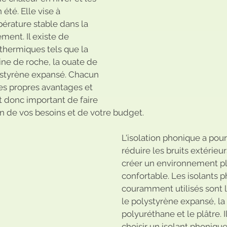
été. Elle vise à 
érature stable dans la 
ment. Il existe de 
thermiques tels que la 
aine de roche, la ouate de 
lystyrène expansé. Chacun 
es propres avantages et 
st donc important de faire 
n de vos besoins et de votre budget.
L'isolation phonique a pour
réduire les bruits extérieu
créer un environnement pl
confortable. Les isolants p
couramment utilisés sont l
le polystyrène expansé, l
polyuréthane et le plâtre. I
choisir un isolant phoniqu