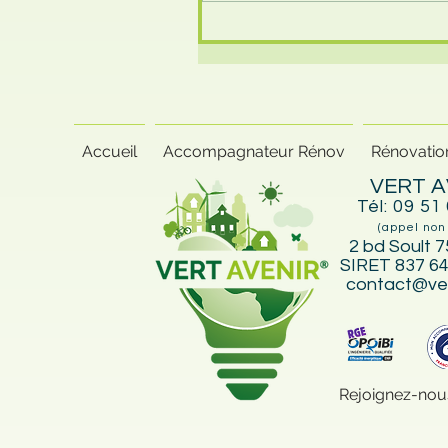
🏡 5 Travaux d’Efficacité
Énergétique Qui Font
Toute la Différence – Le
regard expert de Vert
Avenir, Accompagnateur
Rénov’
Accueil
Accompagnateur Rénov
Rénovatio
VERT A
Tél: 09 51
(appel non
2 bd Soult 7
SIRET 837 64
contact@ver
Rejoignez-nou