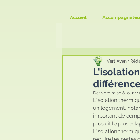
Accueil
Accompagnateu
Vert Avenir Réd
L'isolatio
différence
Dernière mise à jour :
1
L'isolation thermiq
un logement, notamm
important de compre
produit le plus ada
L'isolation thermiq
réduire les pertes d