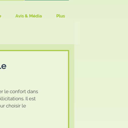
e
Avis & Média
Plus
le
r le confort dans 
itations. Il est 
r choisir le 