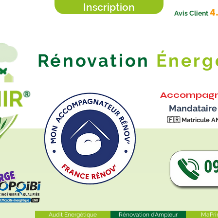
Inscription
4
Avis Client
Rénovation
Énerg
Accompagn
Mandataire
🇫🇷
Matricule A
Audit Energétique
Rénovation d'Ampleur
MaPri