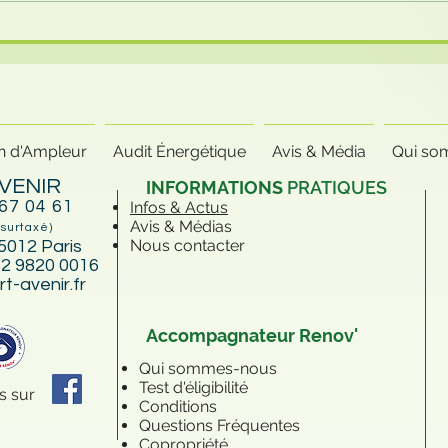
Changer ses fenêtres
améliore-t-il vraiment
votre DPE ? La vérité que
personne ne vous dit
n d'Ampleur
Audit Énergétique
Avis & Média
Qui so
VENIR
INFORMATIONS
PRATIQUES
 67 04 61
Infos & Actus
Avis & Médias
 surtaxé)
Nous contacter
5012 Paris
2 9820 0016
t-avenir.fr
Accompagnateur Renov'
Qui sommes-nous
Test d'éligibilité
s sur
Conditions
Questions Fréquentes
Copropriété