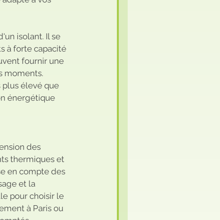
n isolant. Il se 
ts à forte capacité 
uvent fournir une 
nts moments.
s plus élevé que 
ion énergétique 
ension des 
nts thermiques et 
ise en compte des 
age et la 
e pour choisir le 
ement à Paris ou 