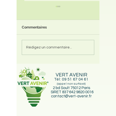
Commentaires
Changer ses fenêtres
Change
Rédigez un commentaire...
améliore-t-il vraiment
d’Acco
votre DPE ? La vérité
Renov (
que personne ne vous
possibil
dit
change 
VERT AVENIR
particul
Tél:
09 51 67 04 61
parcou
(appel non surtaxé)
de réno
2 bd Soult 75012 Paris
SIRET 837 642 9820 0016
contact@vert-avenir.fr