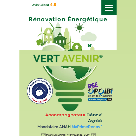
4.8
Avis Client
Rénovation
Énergétique
Accompagnateur
Rénov'
Agréé
Mandataire ANA
H
MaPrimeRenov '
🇫🇷
Matricule ANAH : n° 837642982_DLPF
🇫🇷