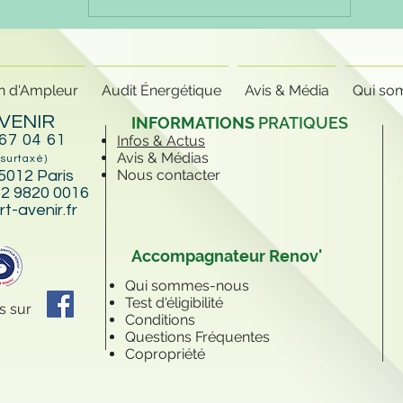
chauffage ? Vert Avenir
Accompagnateur
Rénov vous explique
pourquoi
n d'Ampleur
Audit Énergétique
Avis & Média
Qui so
VENIR
INFORMATIONS
PRATIQUES
 67 04 61
Infos & Actus
Avis & Médias
 surtaxé)
Nous contacter
5012 Paris
2 9820 0016
t-avenir.fr
Accompagnateur Renov'
Qui sommes-nous
Test d'éligibilité
s sur
Conditions
Questions Fréquentes
Copropriété