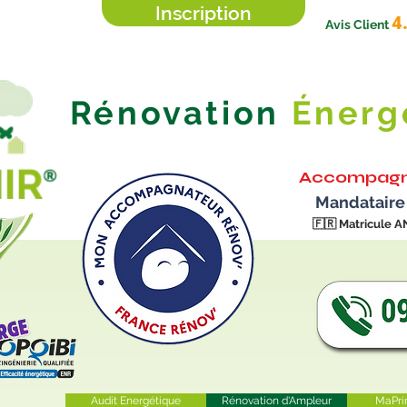
Inscription
4
Avis Client
Rénovation
Énerg
Accompagn
Mandataire
🇫🇷
Matricule A
Audit Energétique
Rénovation d'Ampleur
MaPri