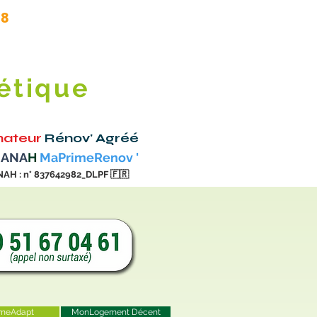
.8
étique
ateur
Rénov' Agréé
 ANA
H
MaPrimeRenov '
NAH : n° 837642982_DLPF
🇫🇷
meAdapt
MonLogement Décent