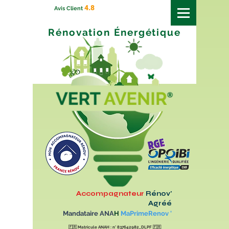
4.8
Avis Client
Rénovation
Énergétique
Accompagnateur
Rénov'
Agréé
Mandataire ANA
H
MaPrimeRenov '
🇫🇷
Matricule ANAH : n° 837642982_DLPF
🇫🇷