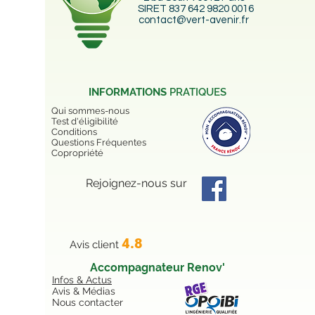
VERT AVENIR
Tél:
09 51 67 04 61
(appel non surtaxé)
2 bd Soult 75012 Paris
SIRET 837 642 9820 0016
contact@vert-avenir.fr
INFORMATIONS
PRATIQUES
Qui sommes-nous
Test d'éligibilité
Conditions
Questions Fréquentes
Copropriété
Rejoignez-nous sur
4.8
Avis client
Accompagnateur Renov'