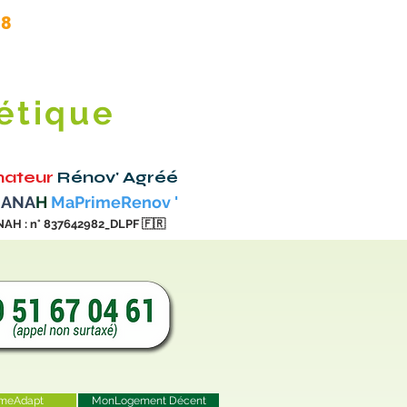
.8
étique
ateur
Rénov' Agréé
 ANA
H
MaPrimeRenov '
NAH : n° 837642982_DLPF
🇫🇷
meAdapt
MonLogement Décent