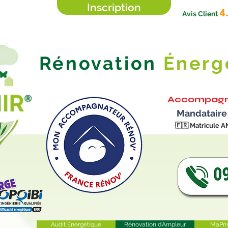
Inscription
4
Avis Client
Rénovation
Énerg
Accompagn
Mandataire
🇫🇷
Matricule A
Audit Energétique
Rénovation d'Ampleur
MaPri