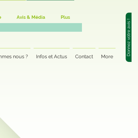
e
Avis & Média
Plus
Donnez votre avis !
mmes nous ?
Infos et Actus
Contact
More