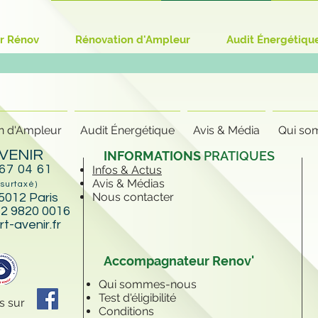
r Rénov
Rénovation d'Ampleur
Audit Énergétiqu
n d'Ampleur
Audit Énergétique
Avis & Média
Qui so
VENIR
INFORMATIONS
PRATIQUES
 67 04 61
Infos & Actus
Avis & Médias
 surtaxé)
Nous contacter
5012 Paris
2 9820 0016
t-avenir.fr
Accompagnateur Renov'
Qui sommes-nous
Test d'éligibilité
s sur
Conditions