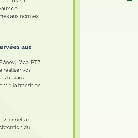
d'efficacité 
vaux de 
ormes aux normes 
servées aux 
énov', l'éco-PTZ 
e réaliser vos 
les travaux 
t à la transition 
essionnels du 
'obtention du 