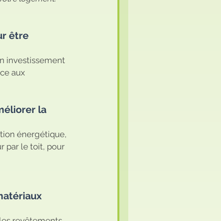
r être 
n investissement 
âce aux 
méliorer la 
tion énergétique, 
par le toit, pour 
matériaux 
 les revêtements 