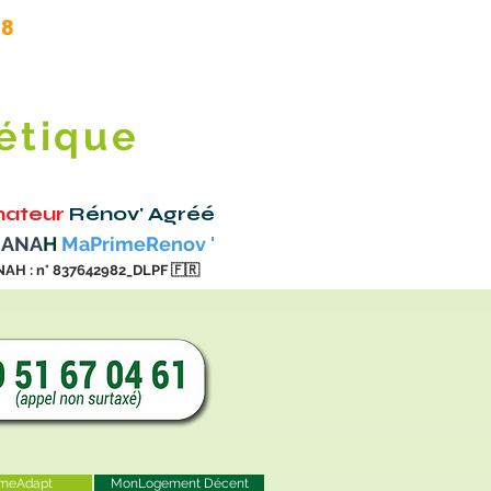
.8
étique
ateur
Rénov' Agréé
 ANA
H
MaPrimeRenov '
NAH : n° 837642982_DLPF
🇫🇷
meAdapt
MonLogement Décent