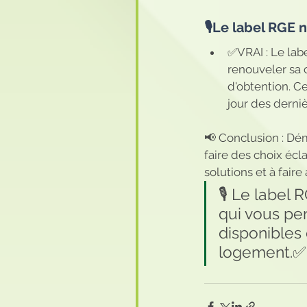
🎙️Le label RGE 
✅VRAI : Le labe
renouveler sa c
d'obtention. C
jour des derni
📢 Conclusion : Dém
faire des choix écla
solutions et à faire
🎙️ Le label
qui vous per
disponibles 
logement.✅