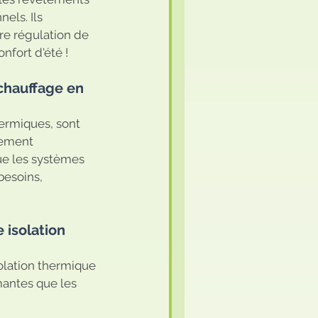
els. Ils 
e régulation de 
nfort d'été !
chauffage en 
ermiques, sont 
dement 
ue les systèmes 
besoins, 
 isolation 
olation thermique 
mantes que les 