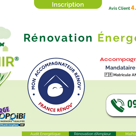
Inscription
4
Avis Client
Rénovation
Énerg
Accompagn
Mandataire
🇫🇷
Matricule A
Audit Energétique
Rénovation d'Ampleur
MaPri