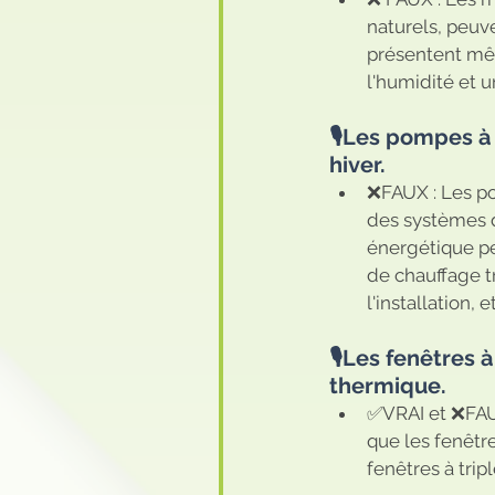
naturels, peuve
présentent mê
l'humidité et 
🎙️Les pompes à
hiver. 
❌FAUX : Les po
des systèmes 
énergétique peu
de chauffage tr
l'installation,
🎙️Les fenêtres 
thermique. 
✅VRAI et ❌FAUX
que les fenêtr
fenêtres à tripl