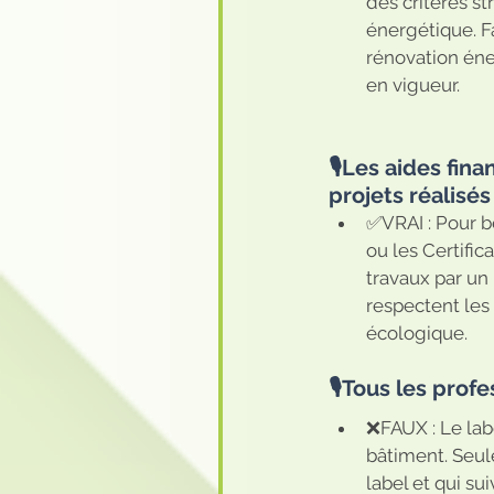
des critères st
énergétique. F
rénovation éne
en vigueur.
🎙️Les aides fi
projets réalisé
✅VRAI : Pour b
ou les Certific
travaux par un 
respectent les 
écologique.
🎙️Tous les prof
❌FAUX : Le lab
bâtiment. Seule
label et qui su