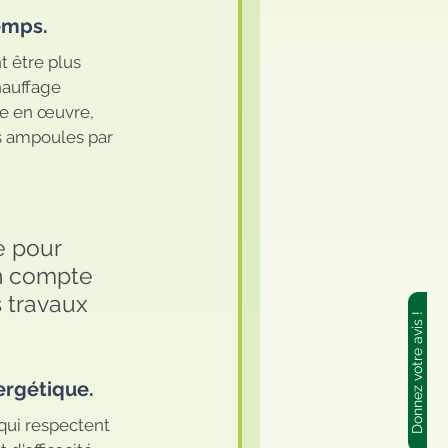
emps.
auffage 
re en œuvre, 
s ampoules par 
e pour 
en compte 
s travaux 
Donnez votre avis !
ergétique. 
qui respectent 