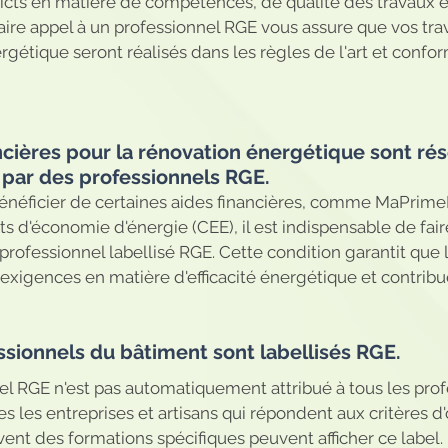
ricts en matière de compétences, de qualité des travaux et 
aire appel à un professionnel RGE vous assure que vos tra
rgétique seront réalisés dans les règles de l'art et conf
nancières pour la rénovation énergétique sont ré
s par des professionnels RGE. 
énéficier de certaines aides financières, comme MaPrimeR
ats d'économie d'énergie (CEE), il est indispensable de fair
professionnel labellisé RGE. Cette condition garantit que 
exigences en matière d'efficacité énergétique et contribuen
essionnels du bâtiment sont labellisés RGE. 
el RGE n'est pas automatiquement attribué à tous les prof
s les entreprises et artisans qui répondent aux critères d
ivent des formations spécifiques peuvent afficher ce label. 