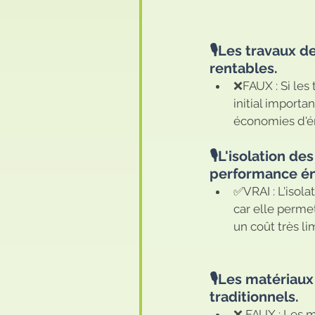
🎙️Les travaux 
rentables. 
❌FAUX : Si les
initial importa
économies d'én
🎙️L'isolation d
performance én
✅VRAI : L'isol
car elle perme
un coût très li
🎙️Les matériau
traditionnels.
❌ FAUX : Les m