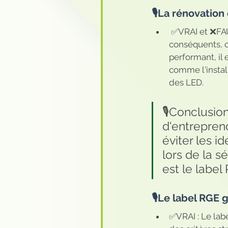
🎙️La rénovatio
 ✅VRAI et ❌FAUX : Si certains travaux de rénovation énergétique peuvent être plus 
conséquents, c
performant, il
comme l'insta
des LED.
🎙️Conclusio
d'entrepren
éviter les 
lors de la s
est le labe
🎙️Le label RGE 
✅VRAI : Le labe