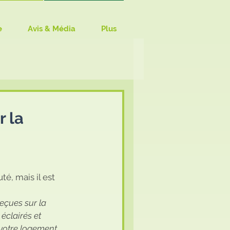
e
Avis & Média
Plus
r la
é, mais il est 
eçues sur la 
éclairés et 
votre logement.