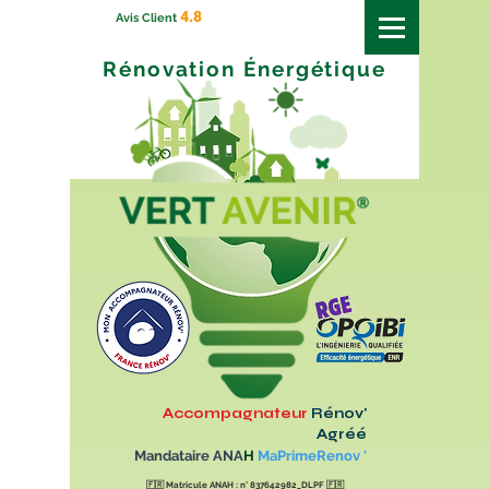
4.8
Avis Client
Rénovation
Énergétique
Accompagnateur
Rénov'
Agréé
Mandataire ANA
H
MaPrimeRenov '
🇫🇷
Matricule ANAH : n° 837642982_DLPF
🇫🇷