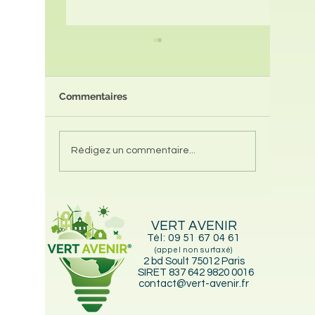
Commentaires
Audit Énergétique
Isolati
Rédigez un commentaire...
Gratuit Appartement &
Extérieu
Maison individuelle
2025? e
2023 ? jusqu'à 100% de
possible
subvention
éligibili
VERT AVENIR
Tél:
09 51 67 04 61
(appel non surtaxé)
2 bd Soult 75012 Paris
SIRET 837 642 9820 0016
contact@vert-avenir.fr