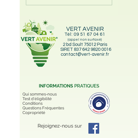
améliore-t-il vraiment
– Rempl
votre DPE ? La vérité
ancienn
que personne ne vous
fioul ou
dit
VERT AVENIR
Tél:
09 51 67 04 61
(appel non surtaxé)
2 bd Soult 75012 Paris
SIRET 837 642 9820 0016
contact@vert-avenir.fr
INFORMATIONS
PRATIQUES
Qui sommes-nous
Test d'éligibilité
Conditions
Questions Fréquentes
Copropriété
Rejoignez-nous sur