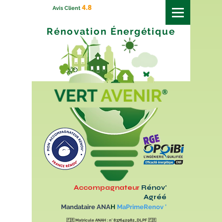
4.8
Avis Client
Rénovation
Énergétique
Accompagnateur
Rénov'
Agréé
Mandataire ANA
H
MaPrimeRenov '
🇫🇷
Matricule ANAH : n° 837642982_DLPF
🇫🇷