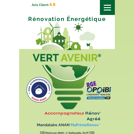
4.8
Avis Client
Rénovation
Énergétique
Accompagnateur
Rénov'
Agréé
Mandataire ANA
H
MaPrimeRenov '
🇫🇷
Matricule ANAH : n° 837642982_DLPF
🇫🇷