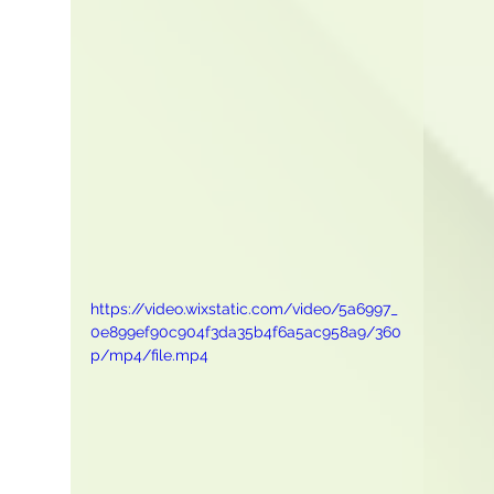
https://video.wixstatic.com/video/5a6997_
0e899ef90c904f3da35b4f6a5ac958a9/360
p/mp4/file.mp4