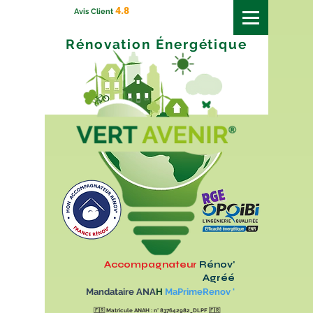
4.8
Avis Client
Rénovation
Énergétique
Accompagnateur
Rénov'
Agréé
Mandataire ANA
H
MaPrimeRenov '
🇫🇷
Matricule ANAH : n° 837642982_DLPF
🇫🇷