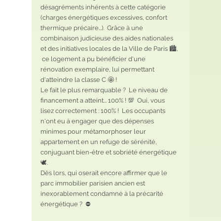
désagréments inhérents à cette catégorie 
(charges énergétiques excessives, confort 
thermique précaire...).  Grâce à une 
combinaison judicieuse des aides nationales 
et des initiatives locales de la Ville de Paris 🏙️, 
 ce logement a pu bénéficier d'une 
rénovation exemplaire, lui permettant 
d'atteindre la classe C 🤩 !
Le fait le plus remarquable ?  Le niveau de 
financement a atteint... 100% ! 💯  Oui, vous 
lisez correctement : 100% !  Les occupants 
n'ont eu à engager que des dépenses 
minimes pour métamorphoser leur 
appartement en un refuge de sérénité, 
conjuguant bien-être et sobriété énergétique 
🕊️.
Dès lors, qui oserait encore affirmer que le 
parc immobilier parisien ancien est 
inexorablement condamné à la précarité 
énergétique ?  ⛔  