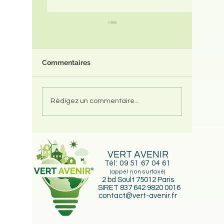
Commentaires
Changer ses fenêtres
Change
Rédigez un commentaire...
améliore-t-il vraiment
d’Acco
votre DPE ? La vérité
Renov (
que personne ne vous
possibil
dit
change 
VERT AVENIR
particul
Tél:
09 51 67 04 61
parcou
(appel non surtaxé)
de réno
2 bd Soult 75012 Paris
SIRET 837 642 9820 0016
contact@vert-avenir.fr